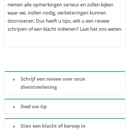
nemen alle opmerkingen serieus en zullen kijken
waar we, indien nodig, verbeteringen kunnen
doorvoeren. Dus heeft u tips, wilt u een review
schrijven of een klacht indienen? Laat het ons weten.
Schrijf een review over onze
dienstverlening
We waarderen uw reviews enorm. U kunt uw
Deel uw tip
review toevoegen via
Google reviews >
Elke tip ter verbetering is welkom! Is er
Dien een klacht of beroep in
Of als u uw ervaring met ons wilt delen, stuur dan