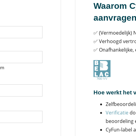
Waarom Cy
aanvrage
✅ (Vermoedelijk) 
✅ Verhoogd vertro
✅ Onafhankelijke, 
am
Hoe werkt het v
Zelfbeoordeli
Verificatie
doo
beoordeling 
CyFun-label 