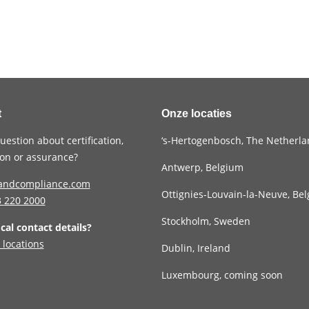
t
Onze locaties
uestion about certification,
‘s-Hertogenbosch, The Netherl
tion or assurance?
Antwerp, Belgium
andcompliance.com
Ottignies-Louvain-la-Neuve, Be
3
220 2000
Stockholm, Sweden
ocal contact details?
 locations
Dublin, Ireland
Luxembourg, coming soon