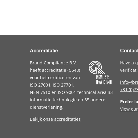
Accreditatie
Contac
Brand Compliance B.V.
Have a q
heeft accreditatie (
C548
)
verifica
voor het certificeren van
info@br
ISO 27001
,
ISO 27701
,
+31 (0)7
NEN 7510
en
ISO 9001
technical area 33
informatie technologie en 35 andere
Prefer l
dienstverlening.
View our
Bekijk onze accreditaties