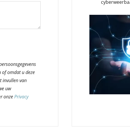
cyberweerba
 persoonsgegevens
n of omdat u deze
t invullen van
 we uw
er onze
Privacy