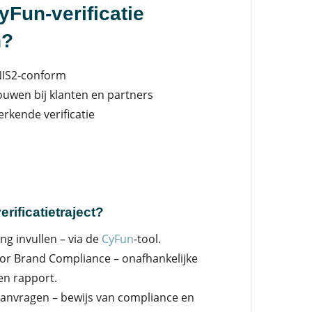
Fun-verificatie
n?
NIS2‑conform
uwen bij klanten en partners
erkende verificatie
erificatietraject?
ng invullen – via de
CyFun
-tool.
r Brand Compliance – onafhankelijke
en rapport.
aanvragen – bewijs van compliance en