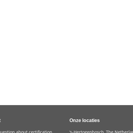
t
Onze locaties
uestion about certification,
‘s-Hertogenbosch, The Netherl