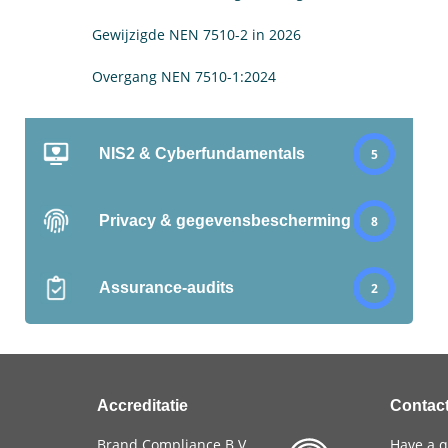
Gewijzigde NEN 7510-2 in 2026
Overgang NEN 7510-1:2024
NIS2 & Cyberfundamentals
5
Privacy & gegevensbescherming
8
Assurance-audits
2
Accreditatie
Contac
Brand Compliance B.V.
Have a q