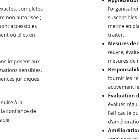
Appréciation
 exactes, complètes
l’organisation
re non autorisée ;
susceptibles 
sont accessibles
mettre en pl
nt où elles en
traiter.
Mesures de 
œuvre, évalu
mesures de m
ons imposent aux
Responsabili
mations sensibles.
fournir les r
uences juridiques
activement le
Évaluation 
nuire à la
évaluer régu
 la confiance de
l’efficacité d
ablir.
d’amélioratio
Amélioratio