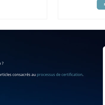
n ?
articles consacrés au
processus de certification
.