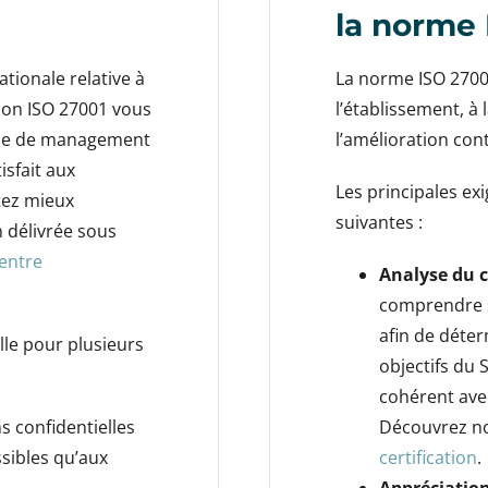
la norme 
tionale relative à
La norme ISO 27001
ation ISO 27001 vous
l’établissement, à 
ème de management
l’amélioration con
isfait aux
Les principales ex
tez mieux
suivantes :
n délivrée sous
 entre
Analyse du 
comprendre s
afin de déter
elle pour plusieurs
objectifs du 
cohérent avec
s confidentielles
Découvrez no
sibles qu’aux
certification
.