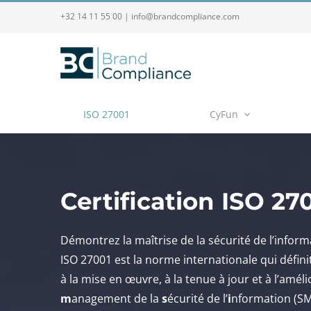
+32 14 11 55 00
|
info@brandcompliance.com
ISO 27001
CyFun
Certification ISO 27
Démontrez la maîtrise de la sécurité de l’informa
ISO 27001 est la norme internationale qui définit
à la mise en œuvre, à la tenue à jour et à l’amé
m
anagement de la
s
écurité de l’
i
nformation (SM