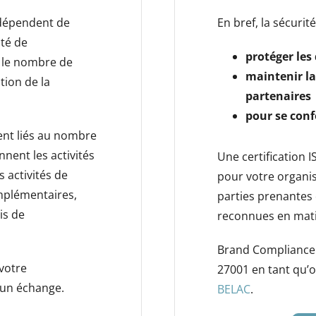
 dépendent de
En bref, la sécurit
ité de
protéger les
t le nombre de
maintenir la
tion de la
partenaires
pour se conf
ent liés au nombre
nnent les activités
Une certification 
s activités de
pour votre organi
omplémentaires,
parties prenantes 
ais de
reconnues en matiè
Brand Compliance r
votre
27001 en tant qu’o
r un échange.
BELAC
.