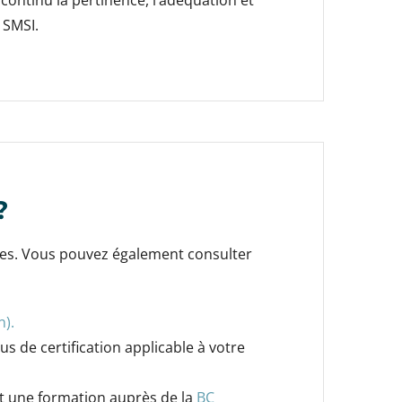
continu la pertinence, l’adéquation et
u SMSI.
?
ntes. Vous pouvez également consulter
).
 de certification applicable à votre
nt une formation auprès de la
BC