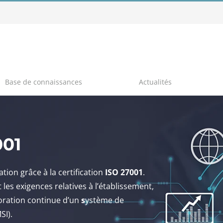
Base de connaissances
Actualités
001
tion grâce à la certification
ISO 27001
.
 les exigences relatives à l’établissement,
lioration continue d’un
s
ystème de
SI).