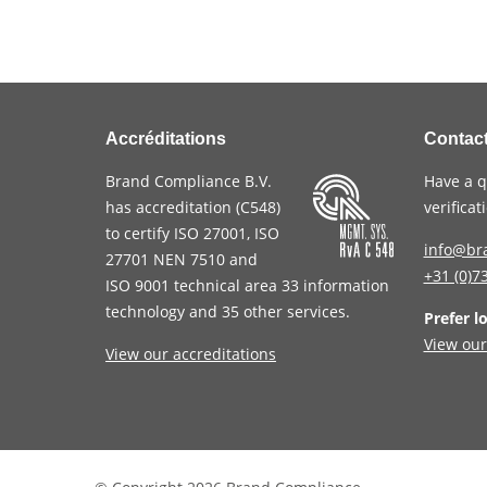
Accréditations
Contac
Brand Compliance B.V.
Have a q
has accreditation (
C548
)
verifica
to certify
ISO 27001
,
ISO
info@br
27701
NEN 7510
and
+31 (0)7
ISO 9001
technical area 33 information
technology and 35 other services
.
Prefer l
View our
View our accreditations