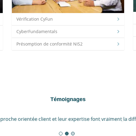
Vérification CyFun
CyberFundamentals
Présomption de conformité NIS2
Témoignages
ement axée sur le client, réactivité remarquable et gestio