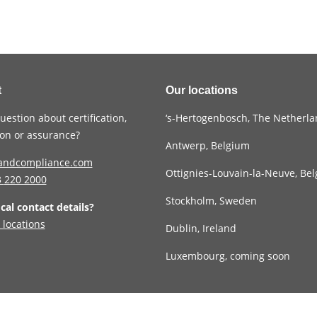
t
Our locations
uestion about certification,
‘s-Hertogenbosch, The Netherl
tion or assurance?
Antwerp, Belgium
andcompliance.com
Ottignies-Louvain-la-Neuve, Be
3
220 2000
Stockholm, Sweden
ocal contact details?
 locations
Dublin, Ireland
Luxembourg, coming soon