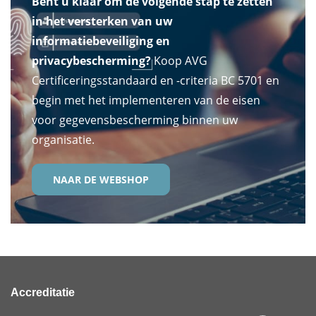
Bent u klaar om de volgende stap te zetten
in het versterken van uw
informatiebeveiliging en
privacybescherming?
Koop AVG
Certificeringsstandaard en -criteria BC 5701 en
begin met het implementeren van de eisen
voor gegevensbescherming binnen uw
organisatie.
NAAR DE WEBSHOP
Accreditatie