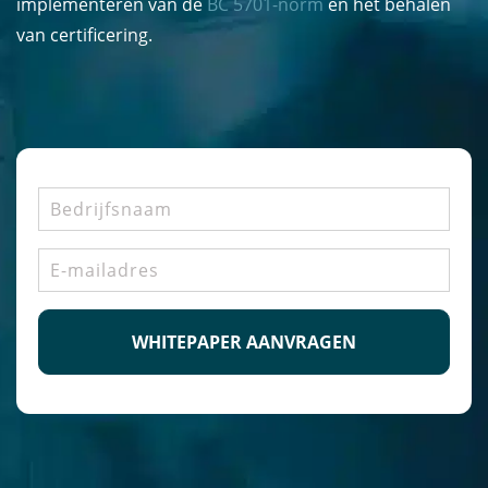
implementeren van de
BC 5701-norm
en het behalen
van certificering.
Bedrijfsnaam
E-
mailadres
*
CAPTCHA