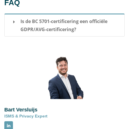
FAQ
Is de BC 5701-certificering een officiële
GDPR/AVG-certificering?
Officiële GDPR-certificering is het geval zodra
Brand Compliance door de RvA is geaccrediteerd
voor deze certificering.
De Nederlandse
Autoriteit Persoonsgegevens (AP) heeft reeds in
november 2023 GDPR-certificeringsstandaard en
criteria BC 5701:2023 goedgekeurd. En de
European Data Protection Board (
EDPB
) heeft
GDPR-certificeringsstandaard en criteria BC
Bart Versluijs
5701:2024 in december 2024 goedgekeurd als
ISMS & Privacy Expert
Europees gegevensbeschermingszegel. Het
accreditatieproces loopt.