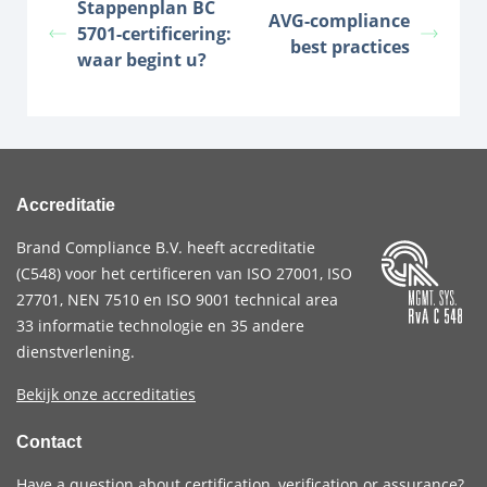
Stappenplan BC
AVG-compliance
5701-certificering:
best practices
waar begint u?
Accreditatie
Brand Compliance B.V. heeft accreditatie
(
C548
) voor het certificeren van
ISO 27001
,
ISO
27701
,
NEN 7510
en
ISO 9001
technical area
33 informatie technologie en 35 andere
dienstverlening.
Bekijk onze accreditaties
Contact
Have a question about certification, verification or assurance?