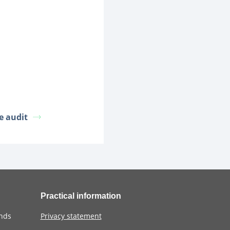
le audit
Practical information
ands
Privacy statement