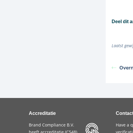
Deel dit a
Laatst gewi
Overn
Accreditatie
Contac
Brand Compliance B.V.
Have a q
heeft accreditatie (
C548
)
verifica