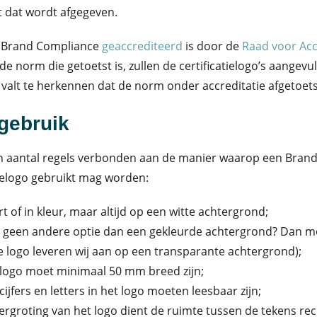
at dat wordt afgegeven.
Brand Compliance
geaccrediteerd
is door de
Raad voor Acc
de norm die getoetst is, zullen de certificatielogo’s aangevu
alt te herkennen dat de norm onder accreditatie afgetoetst
gebruik
en aantal regels verbonden aan de manier waarop een Bran
tielogo gebruikt mag worden:
t of in kleur, maar altijd op een witte achtergrond;
r geen andere optie dan een gekleurde achtergrond? Dan moe
e logo leveren wij aan op een transparante achtergrond);
logo moet minimaal 50 mm breed zijn;
 cijfers en letters in het logo moeten leesbaar zijn;
vergroting van het logo dient de ruimte tussen de tekens re