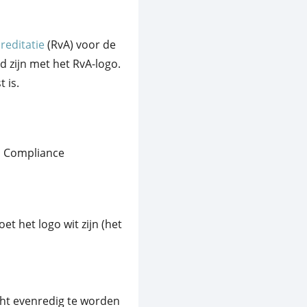
reditatie
(RvA) voor de
ld zijn met het RvA-logo.
 is.
d Compliance
t het logo wit zijn (het
cht evenredig te worden