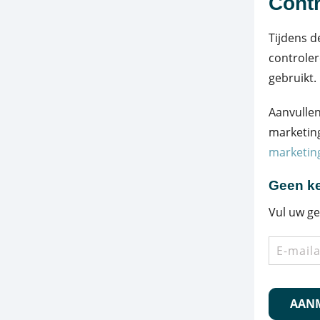
Contr
Tijdens d
controler
gebruikt.
Aanvullen
marketing
marketin
Geen ke
Vul uw ge
E-
mailadre