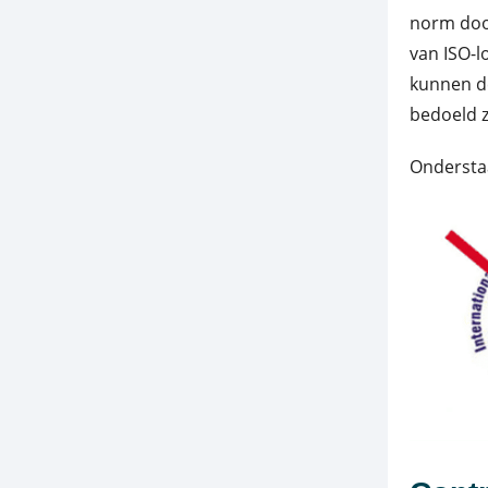
norm door
van ISO-l
kunnen de
bedoeld z
Onderstaa