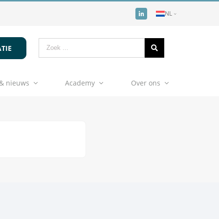
NL
TIE
& nieuws
Academy
Over ons