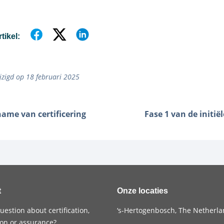
rtikel:
jzigd op 18 februari 2025
ame van certificering
Fase 1 van de initië
t
Onze locaties
uestion about certification,
‘s-Hertogenbosch, The Netherl
tion or assurance?