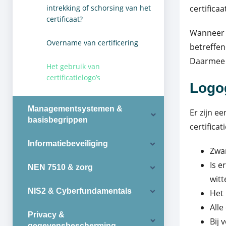
intrekking of schorsing van het
certifica
certificaat?
Wanneer 
Overname van certificering
betreffen
Daarmee v
Het gebruik van
certificatielogo’s
Logo
Managementsystemen &
Er zijn e
basisbegrippen
certifica
Informatiebeveiliging
Zwar
Is e
NEN 7510 & zorg
witt
NIS2 & Cyberfundamentals
Het 
Alle
Privacy &
Bij 
gegevensbescherming