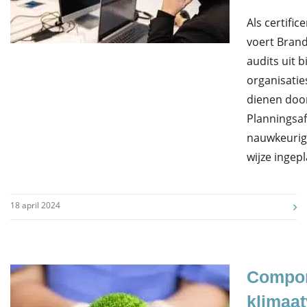
Als certific
voert Bran
audits uit bi
organisatie
dienen doo
Planningsaf
nauwkeurig 
wijze ingep
18 april 2024
Compo
klimaat