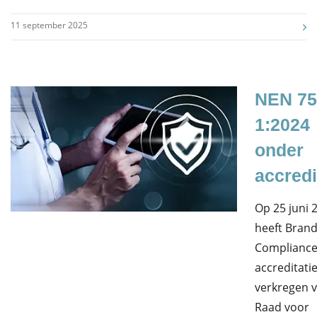
11 september 2025
NEN 75
1:2024
onder
accredi
Op 25 juni 
heeft Bran
Complianc
accreditati
verkregen 
Raad voor