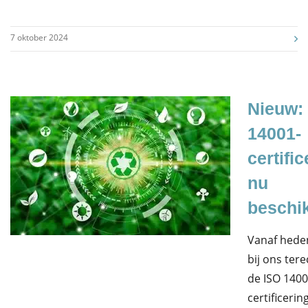
7 oktober 2024
Nieuw:
14001-
certific
nu
beschi
Vanaf hede
bij ons ter
de ISO 1400
certificerin