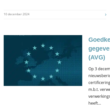
10 december 2024
Goedke
gegeve
(AVG)
Op 3 decem
nieuwsberic
certificeri
m.b.t. verw
verwerkings
heeft…