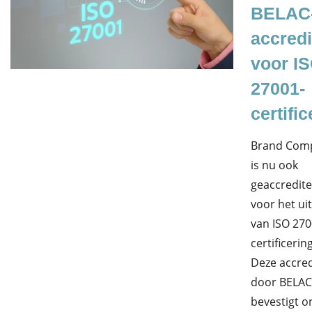
BELAC
accredi
voor I
27001-
certific
Brand Comp
is nu ook
geaccredit
voor het ui
van ISO 270
certificerin
Deze accred
door BELAC
bevestigt o