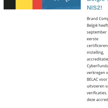
NIS2!
Brand Comp
België heef
september 2
eerste
certificere
instelling,
accreditati
CyberFund
verkregen 
BELAC voor
uitvoeren v
verificaties
deze accred