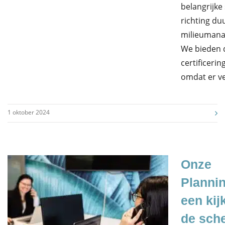
belangrijke
richting d
milieuman
We bieden 
certificerin
omdat er v
1 oktober 2024
Onze
Plannin
een kij
de sch