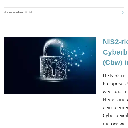
4 december 2024
NIS2-ri
Cyberb
(Cbw) i
De NIS2-rich
Europese Un
weerbaarhei
Nederland
geïmplemen
Cyberbeveil
nieuwe wet