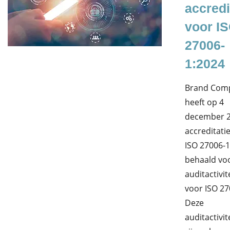
accredi
voor I
27006-
1:2024
Brand Comp
heeft op 4
december 
accreditati
ISO 27006-1
behaald vo
auditactivit
voor ISO 27
Deze
auditactivit