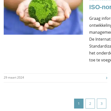
ISO-no
Graag infor
ontwikkelin
managemen
De Internat
Standardizat
het onderd
toe te voe
29 maart 2024
1
2
3