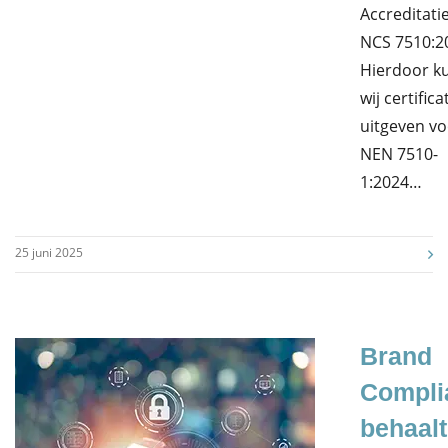
Accreditati
NCS 7510:2
Hierdoor k
wij certific
uitgeven vo
NEN 7510-
1:2024…
25 juni 2025
Brand
Compli
behaalt