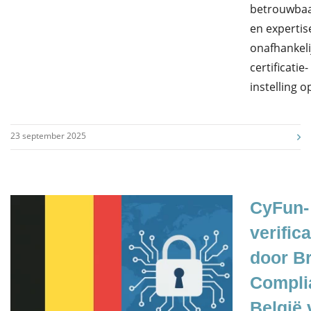
betrouwbaa
en expertis
onafhankeli
certificatie-
instelling 
23 september 2025
CyFun-
verifica
door B
Compli
België 