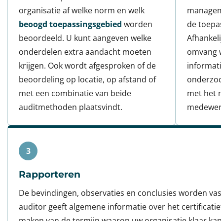
organisatie af welke norm en welk
manageme
beoogd toepassingsgebied
worden
de toepa
beoordeeld. U kunt aangeven welke
Afhankel
onderdelen extra aandacht moeten
omvang 
krijgen. Ook wordt afgesproken of de
informat
beoordeling op locatie, op afstand of
onderzoc
met een combinatie van beide
met het
auditmethoden plaatsvindt.
medewer
3
Rapporteren
De bevindingen, observaties en conclusies worden vas
auditor geeft algemene informatie over het certificatie
maken van de termijn waarop uw organisatie klaar kan