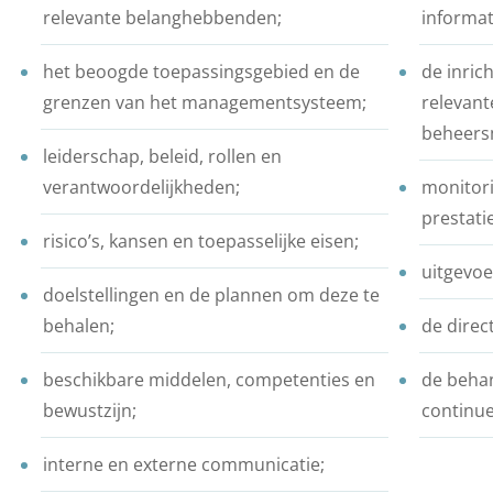
relevante belanghebbenden;
informat
het beoogde toepassingsgebied en de
de inric
grenzen van het managementsysteem;
relevant
beheers
leiderschap, beleid, rollen en
verantwoordelijkheden;
monitor
prestati
risico’s, kansen en toepasselijke eisen;
uitgevoe
doelstellingen en de plannen om deze te
behalen;
de direc
beschikbare middelen, competenties en
de behan
bewustzijn;
continue
interne en externe communicatie;