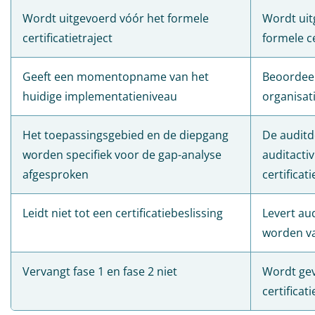
Wordt uitgevoerd vóór het formele
Wordt uit
certificatietraject
formele ce
Geeft een momentopname van het
Beoordeel
huidige implementatieniveau
organisati
Het toepassingsgebied en de diepgang
De auditd
worden specifiek voor de gap-analyse
auditactiv
afgesproken
certificat
Leidt niet tot een certificatiebeslissing
Levert au
worden va
Vervangt fase 1 en fase 2 niet
Wordt gev
certificat