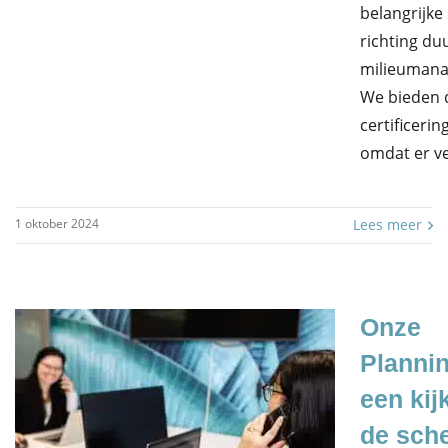
belangrijke
richting d
milieuman
We bieden 
certificerin
omdat er v
1 oktober 2024
Lees meer
Onze
Plannin
een kij
de sch