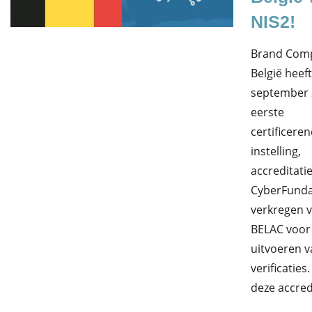
NIS2!
Brand Comp
België heef
september 2
eerste
certificere
instelling,
accreditati
CyberFund
verkregen 
BELAC voor
uitvoeren v
verificaties
deze accred