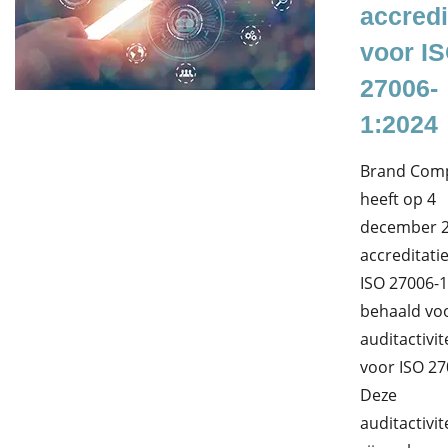
accredi
voor I
27006-
1:2024
Brand Comp
heeft op 4
december 
accreditati
ISO 27006-1
behaald vo
auditactivit
voor ISO 27
Deze
auditactivit