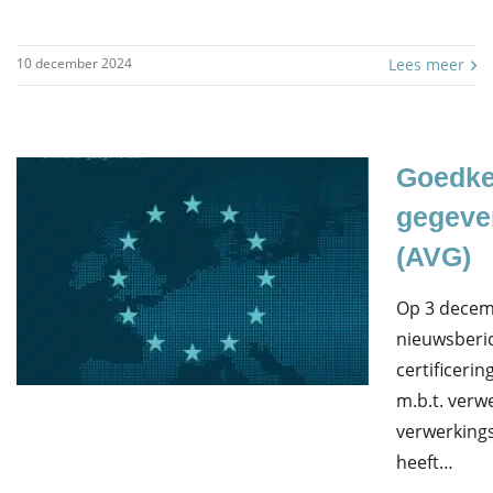
10 december 2024
Lees meer
Goedke
gegeve
(AVG)
Op 3 decem
nieuwsberic
certificeri
m.b.t. verw
verwerkings
heeft…