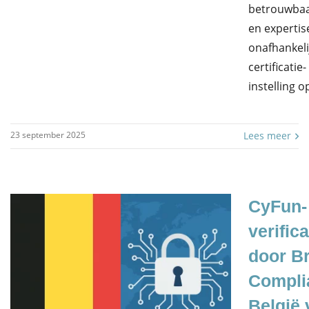
betrouwbaa
en expertis
onafhankeli
certificatie-
instelling 
23 september 2025
Lees meer
CyFun-
verifica
door B
Compli
België 