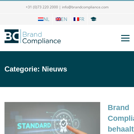
+31 (0)73 220 2000
|
info@brandcompliance.com
NL
EN
FR
Categorie:
Nieuws
Brand
Compli
behaalt