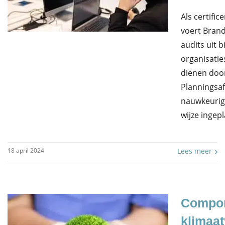
Als certific
voert Bran
audits uit bi
organisatie
dienen doo
Planningsaf
nauwkeurig 
wijze ingep
18 april 2024
Lees meer
Compo
klimaat