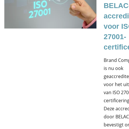
BELAC
accredi
voor I
27001-
certific
Brand Comp
is nu ook
geaccredit
voor het ui
van ISO 270
certificerin
Deze accred
door BELAC
bevestigt o