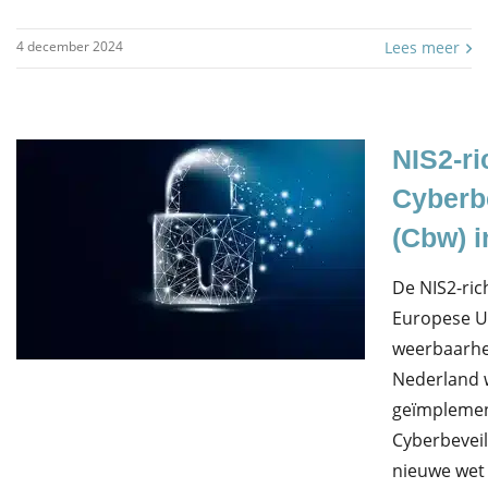
4 december 2024
Lees meer
NIS2-ri
Cyberb
(Cbw) i
De NIS2-rich
Europese Un
weerbaarhei
Nederland
geïmplemen
Cyberbeveil
nieuwe wet