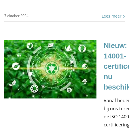
7 oktober 2024
Lees meer
Nieuw:
14001-
certific
nu
beschi
Vanaf hede
bij ons ter
de ISO 1400
certificerin