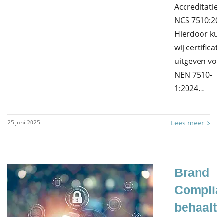
Accreditati
NCS 7510:2
Hierdoor k
wij certific
uitgeven vo
NEN 7510-
1:2024…
25 juni 2025
Lees meer
Brand
Compli
behaalt