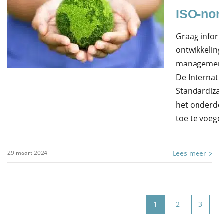
ISO-no
Graag infor
ontwikkelin
managemen
De Internat
Standardizat
het onderd
toe te voe
29 maart 2024
Lees meer
1
2
3