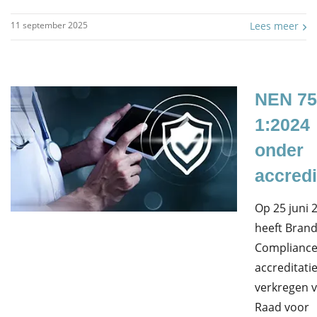
11 september 2025
Lees meer
NEN 75
1:2024
onder
accredi
Op 25 juni 
heeft Bran
Complianc
accreditati
verkregen 
Raad voor