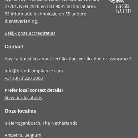
27701
,
NEN 7510
en
ISO 9001
technical area
ISO/IEC 27701 is een certificeerbare
33 informatie technologie en 35 andere
managementsysteemnorm voor privacy-
dienstverlening.
informatie. De norm is toepasbaar op
Bekijk onze accreditaties
verschillende soorten organisaties en is niet
beperkt tot publieke cloudomgevingen.
Contact
Have a question about certification, verification or assurance?
info@brandcompliance.com
+31 (0)73
220 2000
Prefer local contact details?
View our locations
Onze locaties
‘s-Hertogenbosch, The Netherlands
Antwerp, Belgium