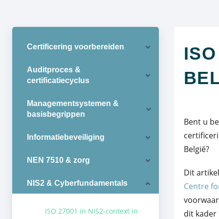
Certificering voorbereiden
ISO
Auditproces &
BEL
certificatiecyclus
Managementsystemen &
basisbegrippen
Bent u b
certifice
Informatiebeveiliging
België?
NEN 7510 & zorg
Dit artik
NIS2 & Cyberfundamentals
Centre fo
voorwaard
ISO 27001 in NIS2-context in
dit kader