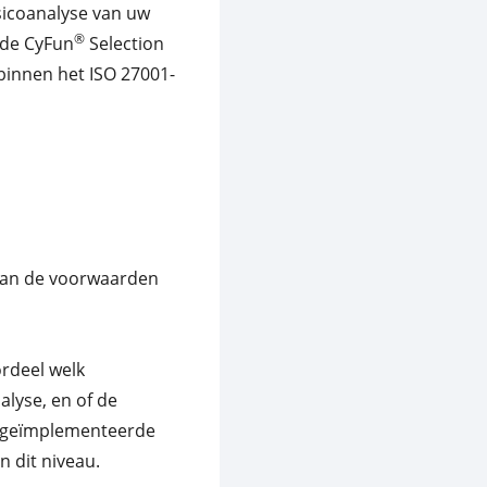
sicoanalyse van uw
®
 de CyFun
Selection
 binnen het ISO 27001-
t aan de voorwaarden
rdeel welk
alyse, en of de
ie geïmplementeerde
n dit niveau.