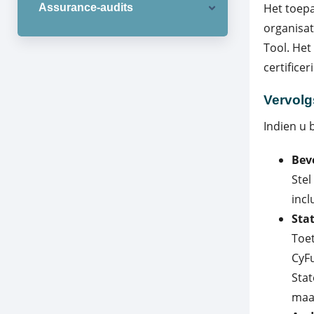
Het toepa
Assurance-audits
organisat
Tool. Het
certificer
Vervol
Indien u 
Bev
Stel
incl
Stat
Toet
CyF
Stat
maat