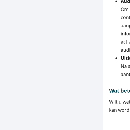
Aud
Om t
cont
aanp
inf
acti
audi
Uit
Na s
aant
Wat bet
Wilt u we
kan word