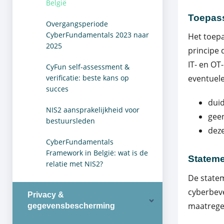
België
Toepass
Overgangsperiode
CyberFundamentals 2023 naar
Het toepa
2025
principe 
IT- en OT
CyFun self-assessment &
verificatie: beste kans op
eventuele
succes
duid
NIS2 aansprakelijkheid voor
geen
bestuursleden
deze
CyberFundamentals
Framework in België: wat is de
Stateme
relatie met NIS2?
De statem
cyberbeve
Privacy &
maatrege
gegevensbescherming