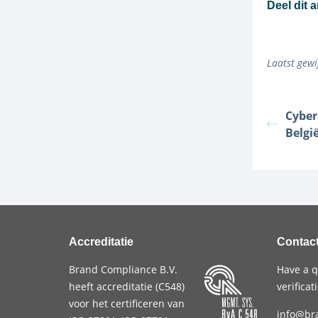
Deel dit a
Laatst gewi
Cybe
België
Accreditatie
Contac
Brand Compliance B.V.
Have a q
heeft accreditatie (
C548
)
verifica
voor het certificeren van
info@br