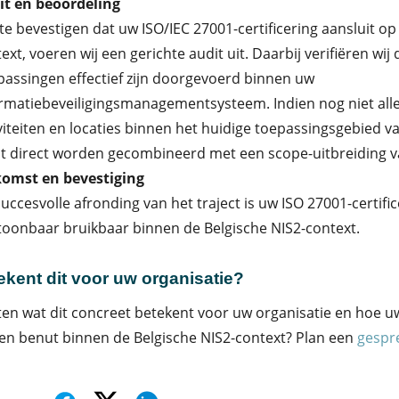
it en beoordeling
e bevestigen dat uw ISO/IEC 27001-certificering aansluit op
ext, voeren wij een gerichte audit uit. Daarbij verifiëren wij
assingen effectief zijn doorgevoerd binnen uw
ormatiebeveiligingsmanagementsysteem. Indien nog niet al
viteiten en locaties binnen het huidige toepassingsgebied va
t direct worden gecombineerd met een scope-uitbreiding va
komst en bevestiging
uccesvolle afronding van het traject is uw ISO 27001-certifi
oonbaar bruikbaar binnen de Belgische NIS2-context.
ekent dit voor uw organisatie?
ten wat dit concreet betekent voor uw organisatie en hoe uw
en benut binnen de Belgische NIS2-context? Plan een
gespr