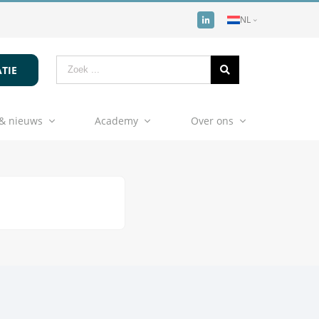
NL
TIE
& nieuws
Academy
Over ons