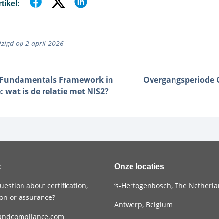
rtikel:
jzigd op 2 april 2026
rFundamentals Framework in
Overgangsperiode
: wat is de relatie met NIS2?
t
Onze locaties
uestion about certification,
‘s-Hertogenbosch, The Netherl
tion or assurance?
Antwerp, Belgium
andcompliance.com