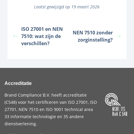
Laatst gewijzigd op 19 maart 2026
ISO 27001 en NEN
NEN 7510 zonder
7510: wat zijn de
zorginstelling?
verschillen?
Accreditatie
Brand Compliance B.V. heeft accreditatie
(
C548
) voor het certificeren van
ISO 27001
,
ISO
27701
,
NEN 7510
en
ISO 9001
technical area
33 informatie technologie en 35 andere
dienstverlening.