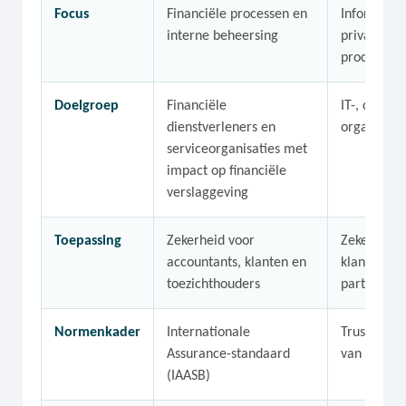
Focus
Financiële processen en
Informatieb
interne beheersing
privacy en 
processen
Doelgroep
Financiële
IT-, cloud-
dienstverleners en
organisati
serviceorganisaties met
impact op financiële
verslaggeving
Toepassing
Zekerheid voor
Zekerheid 
accountants, klanten en
klanten, p
toezichthouders
partners
Normenkader
Internationale
Trust Servi
Assurance-standaard
van de AIC
(IAASB)