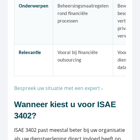
Onderwerpen
Beheersingsmaatregelen
Beveiliging
rond financiële
beschikbaa
processen
vertrouwel
privacy en
verwerkings
Relevantie
Vooral bij financiële
Vooral bij 
outsourcing
dienstverl
dataverwe
Bespreek uw situatie met een expert ›
Wanneer kiest u voor ISAE
3402?
ISAE 3402 past meestal beter bij uw organisatie
als uw dienstverlening direct invloed heeft op