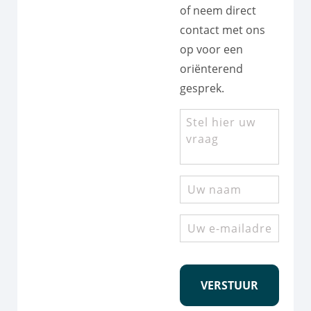
of neem direct
contact met ons
op voor een
oriënterend
gesprek.
Stel
hier
uw
vraag
Uw
naam
Uw
e-
mailadres
CAPTCHA