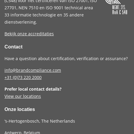
(
C548
) voor het certificeren van
ISO 27001
,
ISO
27701
,
NEN 7510
en
ISO 9001
technical area
33 informatie technologie en 35 andere
dienstverlening.
Bekijk onze accreditaties
Contact
Have a question about certification, verification or assurance?
info@brandcompliance.com
+31 (0)73
220 2000
Prefer local contact details?
View our locations
Onze locaties
‘s-Hertogenbosch, The Netherlands
Antwerp, Belgium