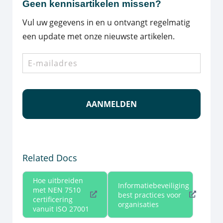
Geen kennisartikelen missen?
Vul uw gegevens in en u ontvangt regelmatig
een update met onze nieuwste artikelen.
E-
mailadres
*
Related Docs
Hoe uitbreiden
Informatiebeveiliging
met NEN 7510
best practices voor
certificering
organisaties
vanuit ISO 27001