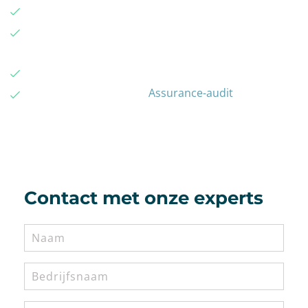
de verschillende soorten Assurance-verklaringen
hoe Assurance een belangrijke rol speelt in een
digitale wereld
wanneer een Assurance-rapport verplicht is
hoe het proces van een
Assurance-audit
verloopt
Contact met onze experts
Naam
Geen
titel
Telefoonnummer