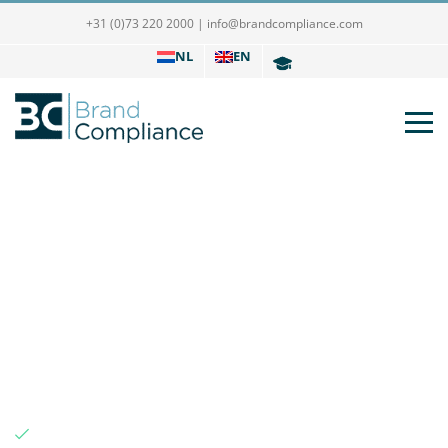
+31 (0)73 220 2000
|
info@brandcompliance.com
NL
EN
De kracht van een
Assurance-rapport
Lees meer over:
de voordelen van een Assurance-rapport