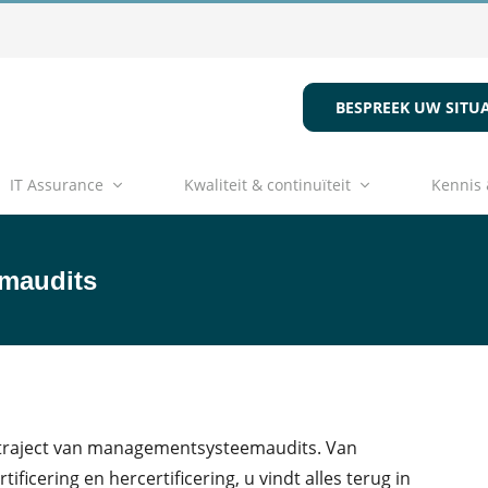
BESPREEK UW SITUA
IT Assurance
Kwaliteit & continuïteit
Kennis 
maudits
 traject van managementsysteemaudits. Van
ificering en hercertificering, u vindt alles terug in