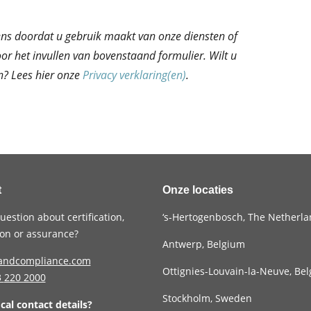
ns doordat u gebruik maakt van onze diensten of
oor het invullen van bovenstaand formulier. Wilt u
? Lees hier onze
Privacy verklaring(en)
.
t
Onze locaties
uestion about certification,
‘s-Hertogenbosch, The Netherl
tion or assurance?
Antwerp, Belgium
andcompliance.com
Ottignies-Louvain-la-Neuve, Be
3
220 2000
Stockholm, Sweden
ocal contact details?