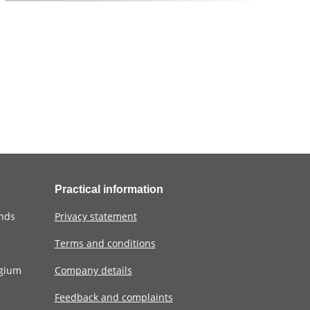
Practical information
ands
Privacy statement
Terms and conditions
lgium
Company details
Feedback and complaints