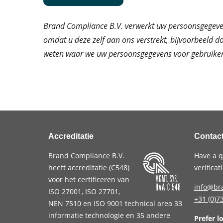
Brand Compliance B.V. verwerkt uw persoonsgegeve
omdat u deze zelf aan ons verstrekt, bijvoorbeeld d
weten waar we uw persoonsgegevens voor gebruiken
Accreditatie
Contac
Brand Compliance B.V.
Have a q
heeft accreditatie (
C548
)
verifica
voor het certificeren van
info@br
ISO 27001
,
ISO 27701
,
+31 (0)7
NEN 7510
en
ISO 9001
technical area 33
informatie technologie en 35 andere
Prefer l