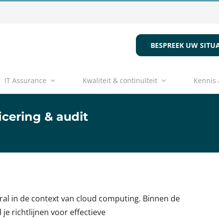
BESPREEK UW SITUA
IT Assurance
Kwaliteit & continuïteit
Kennis 
icering & audit
oral in de context van cloud computing. Binnen de
je richtlijnen voor effectieve