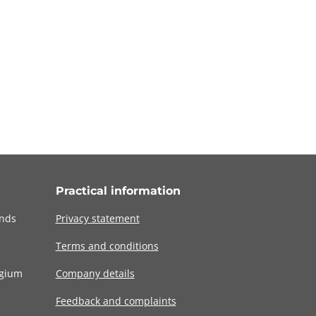
Practical information
ands
Privacy statement
Terms and conditions
lgium
Company details
Feedback and complaints