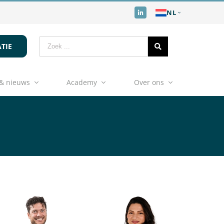
NL
TIE
& nieuws
Academy
Over ons