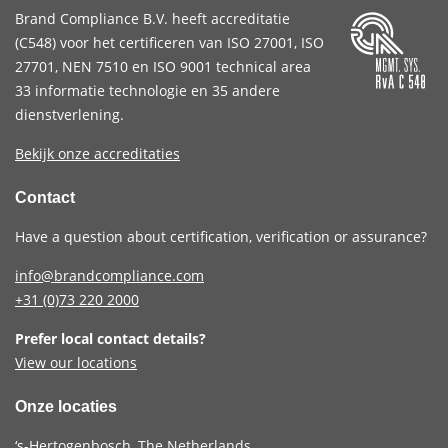
Brand Compliance B.V. heeft accreditatie
(
C548
) voor het certificeren van
ISO 27001
,
ISO
27701
,
NEN 7510
en
ISO 9001
technical area
33 informatie technologie en 35 andere
dienstverlening.
Bekijk onze accreditaties
Contact
Have a question about certification, verification or assurance?
info@brandcompliance.com
+31 (0)73
220 2000
Prefer local contact details?
View our locations
Onze locaties
‘s-Hertogenbosch, The Netherlands