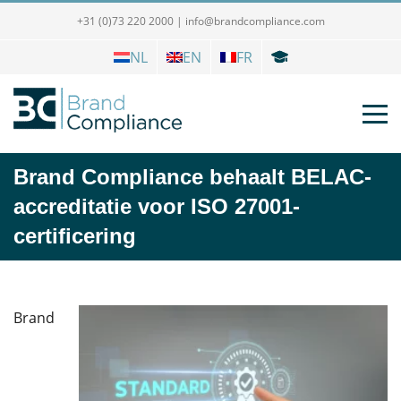
+31 (0)73 220 2000
|
info@brandcompliance.com
NL
EN
FR
Brand Compliance behaalt BELAC-
accreditatie voor ISO 27001-
certificering
Brand