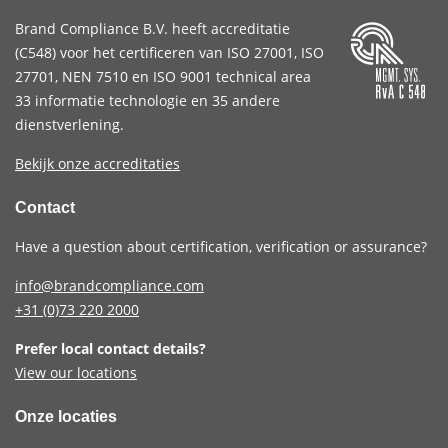
Brand Compliance B.V. heeft accreditatie
(
C548
) voor het certificeren van
ISO 27001
,
ISO
27701
,
NEN 7510
en
ISO 9001
technical area
33 informatie technologie en 35 andere
dienstverlening.
Bekijk onze accreditaties
Contact
Have a question about certification, verification or assurance?
info@brandcompliance.com
+31 (0)73
220 2000
Prefer local contact details?
View our locations
Onze locaties